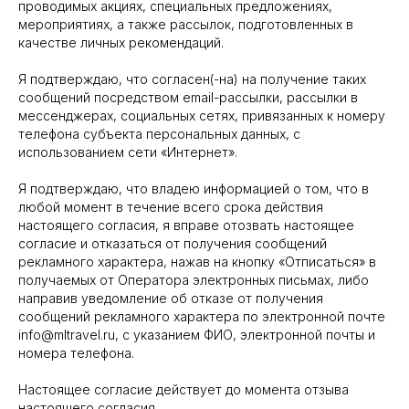
проводимых акциях, специальных предложениях,
мероприятиях, а также рассылок, подготовленных в
качестве личных рекомендаций.
Я подтверждаю, что согласен(-на) на получение таких
сообщений посредством email-рассылки, рассылки в
мессенджерах, социальных сетях, привязанных к номеру
телефона субъекта персональных данных, с
использованием сети «Интернет».
Я подтверждаю, что владею информацией о том, что в
любой момент в течение всего срока действия
Подписаться на рассылку
настоящего согласия, я вправе отозвать настоящее
согласие и отказаться от получения сообщений
mail@example.com
рекламного характера, нажав на кнопку «Отписаться» в
получаемых от Оператора электронных письмах, либо
Выберите то, что действительно интересно
направив уведомление об отказе от получения
вам:
сообщений рекламного характера по электронной почте
Новости и специальные предложения
info@mltravel.ru, с указанием ФИО, электронной почты и
номера телефона.
Визы и миграционное законодательство
Сувенирная продукция
Настоящее согласие действует до момента отзыва
настоящего согласия.