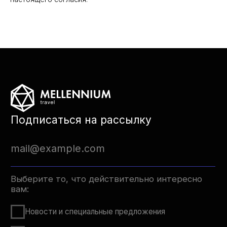
MICE и организация мероприятий
Управление клиентским опытом
Нажимая кнопку, я даю
Согласие на обработку
моих персональных данных
в соответствии с
Политикой обработки персональных данных
Нажимая кнопку, я даю
Согласие на получение
мной информационно-рекламных рассылок
Подписаться
Головной офис
Служба круглосуточной
поддержки клиентов:
119331, Москва,
+7 (905) 770 30 90
Проспект Вернадского,
+7 (495) 783 83 11
29