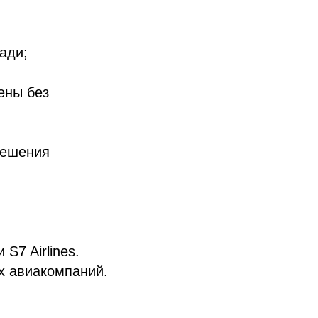
ади;
ены без
зрешения
S7 Airlines.
х авиакомпаний.